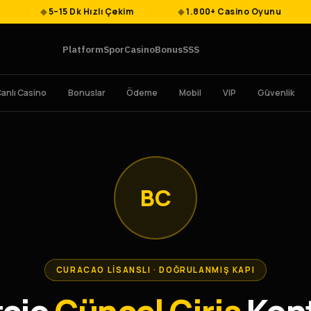
5–15 Dk Hızlı Çekim
1.800+ Casino Oyunu
C
Platform
Spor
Casino
Bonus
SSS
anlı Casino
Bonuslar
Ödeme
Mobil
VIP
Güvenlik
BC
CURACAO LISANSLI · DOĞRULANMIŞ KAPI