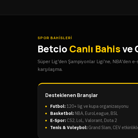
SPOR BAHISLERI
Betcio
Canlı Bahis
ve 
Süper Lig'den Şampiyonlar Ligi'ne, NBA'den e-
karşılaşma.
Desteklenen Branşlar
Futbol:
120+ lig ve kupa organizasyonu
Basketbol:
NBA, EuroLeague, BSL
E-Spor:
CS2, LoL, Valorant, Dota 2
Tenis & Voleybol:
Grand Slam, CEV etkinlikl