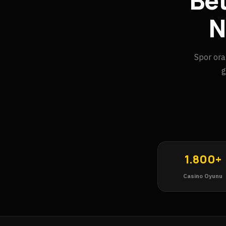
Be
N
Spor ora
g
1.800+
Casino Oyunu