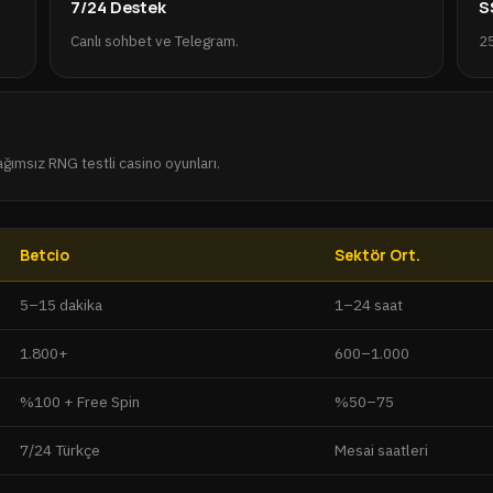
7/24 Destek
S
Canlı sohbet ve Telegram.
25
ağımsız RNG testli casino oyunları.
Betcio
Sektör Ort.
5–15 dakika
1–24 saat
1.800+
600–1.000
%100 + Free Spin
%50–75
7/24 Türkçe
Mesai saatleri