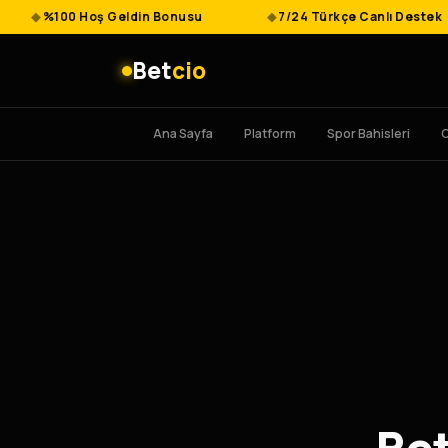
%100 Hoş Geldin Bonusu
7/24 Türkçe Canlı Destek
Bet
cio
Ana Sayfa
Platform
Spor Bahisleri
C