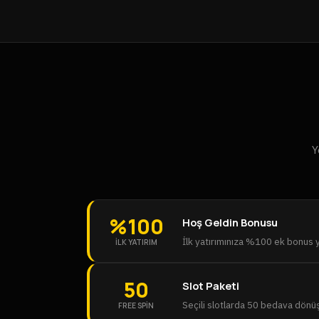
Y
%100
Hoş Geldin Bonusu
İlk yatırımınıza %100 ek bonus y
İLK YATIRIM
50
Slot Paketi
Seçili slotlarda 50 bedava dönüş
FREE SPIN