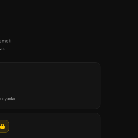
izmeti
ar.
a oyunları.