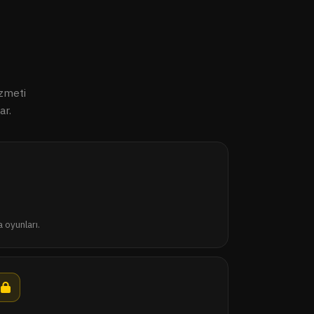
izmeti
ar.
a oyunları.