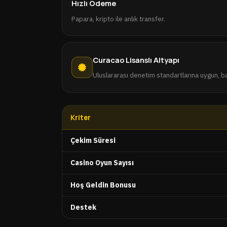
Hızlı Ödeme
Papara, kripto ile anlık transfer.
Curacao Lisanslı Altyapı
Uluslararası denetim standartlarına uygun, b
Kriter
Çekim Süresi
Casino Oyun Sayısı
Hoş Geldin Bonusu
Destek