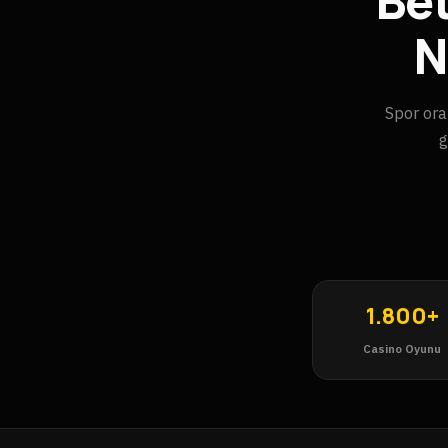
Be
N
Spor ora
g
1.800+
Casino Oyunu