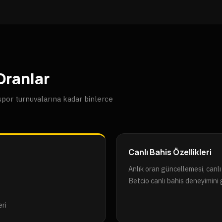
Oranlar
spor turnuvalarına kadar binlerce
Canlı Bahis Özellikleri
Anlık oran güncellemesi, canl
Betcio canlı bahis deneyimini g
eri