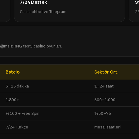
7/24 Destek
S
Canlı sohbet ve Telegram.
25
ağımsız RNG testli casino oyunları.
Betcio
Sektör Ort.
5–15 dakika
1–24 saat
1.800+
600–1.000
%100 + Free Spin
%50–75
7/24 Türkçe
Mesai saatleri