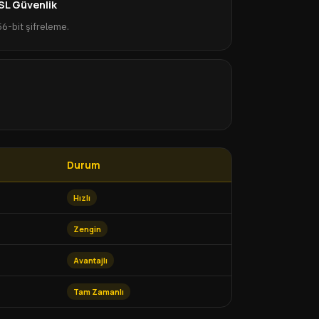
SL Güvenlik
6-bit şifreleme.
Durum
Hızlı
Zengin
Avantajlı
Tam Zamanlı