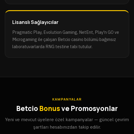
Lisanslı Sağlayıcılar
Pragmatic Play, Evolution Gaming, NetEnt, Play'n GO ve
Microgaming ile çalışan Betcio casino bölümü bağımsız
laboratuvarlarda RNG testine tabi tutulur.
KAMPANYALAR
Betcio
Bonus
ve Promosyonlar
Yeni ve mevcut üyelere özel kampanyalar — güncel çevrim
şartları hesabınızdan takip edilir.