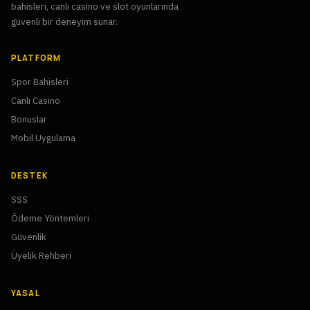
bahisleri, canlı casino ve slot oyunlarında
güvenli bir deneyim sunar.
PLATFORM
Spor Bahisleri
Canlı Casino
Bonuslar
Mobil Uygulama
DESTEK
SSS
Ödeme Yöntemleri
Güvenlik
Üyelik Rehberi
YASAL