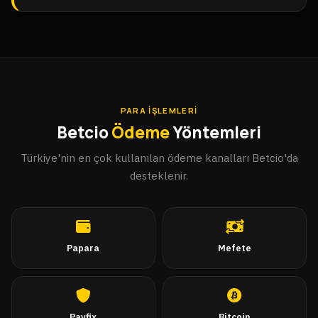
PARA İŞLEMLERI
Betcio
Ödeme
Yöntemleri
Türkiye'nin en çok kullanılan ödeme kanalları Betcio'da
desteklenir.
Papara
Mefete
Payfix
Bitcoin