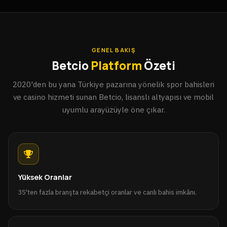
GENEL BAKIŞ
Betcio
Platform
Özeti
2020'den bu yana Türkiye pazarına yönelik spor bahisleri
ve casino hizmeti sunan Betcio, lisanslı altyapısı ve mobil
uyumlu arayüzüyle öne çıkar.
Yüksek Oranlar
35'ten fazla branşta rekabetçi oranlar ve canlı bahis imkânı.