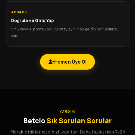
ADIM 03
Doğrula ve Giriş Yap
SMS veya e-posta kodunu onaylayın, hoş geldin bonusunuzu
alın.
Hemen Üye Ol
YARDIM
Betcio
Sık Sorulan Sorular
Merak ettiklerinize hızlı yanıtlar. Daha fazlası için 7/24