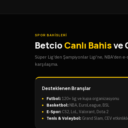
SPOR BAHISLERI
Betcio
Canlı Bahis
ve 
Süper Lig'den Şampiyonlar Ligi'ne, NBA'den e-
karşılaşma.
Desteklenen Branşlar
Futbol:
120+ lig ve kupa organizasyonu
Basketbol:
NBA, EuroLeague, BSL
E-Spor:
CS2, LoL, Valorant, Dota 2
Tenis & Voleybol:
Grand Slam, CEV etkinlikl