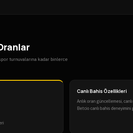
Oranlar
spor turnuvalarına kadar binlerce
Canlı Bahis Özellikleri
Anlık oran güncellemesi, canl
Betcio canlı bahis deneyimini g
eri