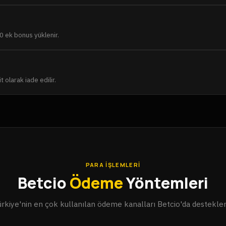
0 ek bonus yüklenir.
t olarak iade edilir.
PARA İŞLEMLERI
Betcio
Ödeme
Yöntemleri
rkiye'nin en çok kullanılan ödeme kanalları Betcio'da desteklen