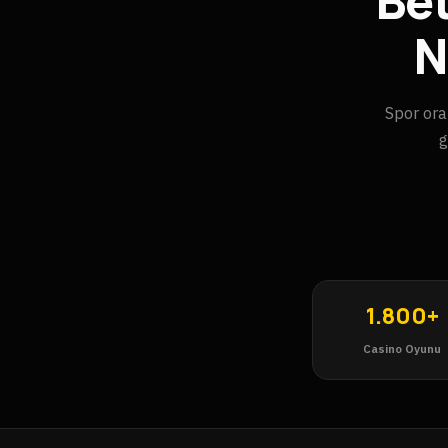
Be
N
Spor ora
g
1.800+
Casino Oyunu