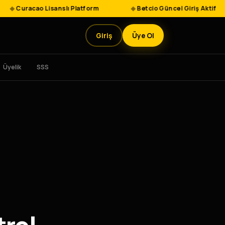
uracao Lisanslı Platform
Betcio Güncel Giriş Aktif
Giriş
Üye Ol
Üyelik
SSS