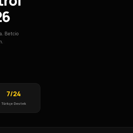
rol
26
a. Betcio
n.
7/24
Türkçe Destek