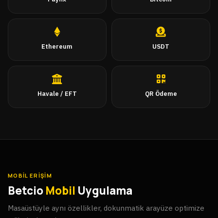
Ethereum
USDT
Havale / EFT
QR Ödeme
MOBIL ERIŞIM
Betcio
Mobil
Uygulama
Masaüstüyle aynı özellikler, dokunmatik arayüze optimize