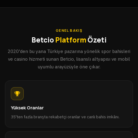
GENEL BAKIŞ
Betcio
Platform
Özeti
2020'den bu yana Türkiye pazarına yönelik spor bahisleri
ve casino hizmeti sunan Betcio, lisanslı altyapısı ve mobil
uyumlu arayüzüyle öne çıkar.
Yüksek Oranlar
35'ten fazla branşta rekabetçi oranlar ve canlı bahis imkânı.