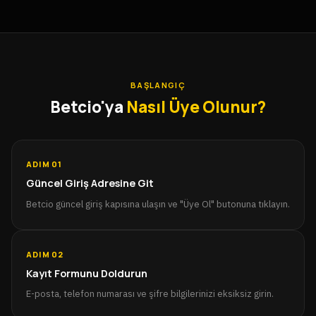
BAŞLANGIÇ
Betcio'ya
Nasıl Üye Olunur?
ADIM 01
Güncel Giriş Adresine Git
Betcio güncel giriş kapısına ulaşın ve "Üye Ol" butonuna tıklayın.
ADIM 02
Kayıt Formunu Doldurun
E-posta, telefon numarası ve şifre bilgilerinizi eksiksiz girin.