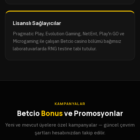
Lisanslı Sağlayıcılar
Pragmatic Play, Evolution Gaming, NetEnt, Play'n GO ve
Microgaming ile çalışan Betcio casino bölümü bağımsız
laboratuvarlarda RNG testine tabi tutulur.
KAMPANYALAR
Betcio
Bonus
ve Promosyonlar
Yeni ve mevcut üyelere özel kampanyalar — güncel çevrim
şartları hesabınızdan takip edilir.