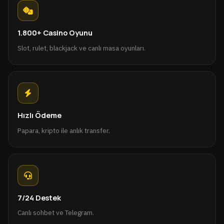
1.800+ Casino Oyunu
Slot, rulet, blackjack ve canlı masa oyunları.
Hızlı Ödeme
Papara, kripto ile anlık transfer.
7/24 Destek
Canlı sohbet ve Telegram.