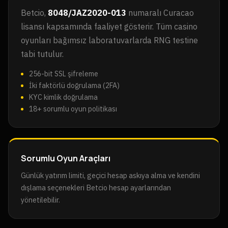
Betcio,
8048/JAZ2020-013
numaralı Curacao
lisansı kapsamında faaliyet gösterir. Tüm casino
oyunları bağımsız laboratuvarlarda RNG testine
tabi tutulur.
256-bit SSL şifreleme
İki faktörlü doğrulama (2FA)
KYC kimlik doğrulama
18+ sorumlu oyun politikası
Sorumlu Oyun Araçları
Günlük yatırım limiti, geçici hesap askıya alma ve kendini
dışlama seçenekleri Betcio hesap ayarlarından
yönetilebilir.