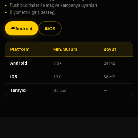
Push bildirimler ile maç ve kampanya uyarıları
Biyometrik giriş desteği
Android
iOS
Platform
Min. Sürüm
Boyut
Android
7.0+
24 MB
iOS
13.0+
38 MB
Tarayıcı
Güncel
—