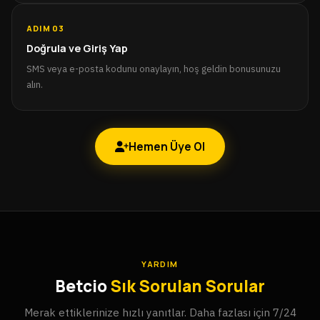
ADIM 03
Doğrula ve Giriş Yap
SMS veya e-posta kodunu onaylayın, hoş geldin bonusunuzu
alın.
Hemen Üye Ol
YARDIM
Betcio
Sık Sorulan Sorular
Merak ettiklerinize hızlı yanıtlar. Daha fazlası için 7/24