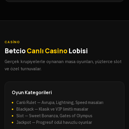
CASINO
Betcio
Canlı Casino
Lobisi
Gerçek krupiyelerle oynanan masa oyunları, yüzlerce slot
ve özel turnuvalar.
Oyun Kategorileri
Canlı Rulet — Avrupa, Lightning, Speed masaları
Blackjack — Klasik ve VIP limitli masalar
Slot — Sweet Bonanza, Gates of Olympus
Jackpot — Progresif ödül havuzlu oyunlar