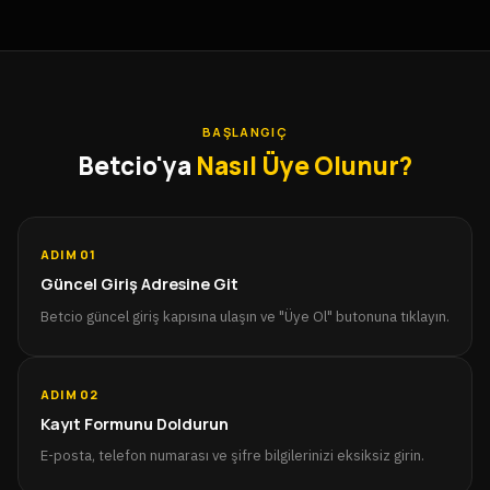
BAŞLANGIÇ
Betcio'ya
Nasıl Üye Olunur?
ADIM 01
Güncel Giriş Adresine Git
Betcio güncel giriş kapısına ulaşın ve "Üye Ol" butonuna tıklayın.
ADIM 02
Kayıt Formunu Doldurun
E-posta, telefon numarası ve şifre bilgilerinizi eksiksiz girin.