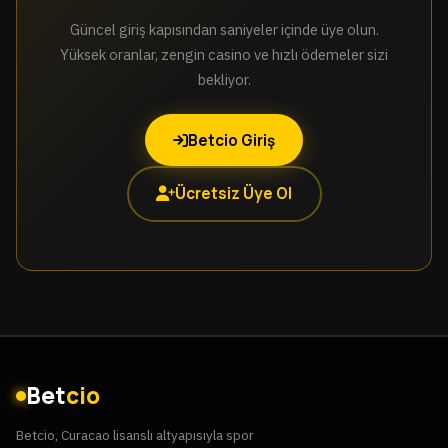
Güncel giriş kapısından saniyeler içinde üye olun.
Yüksek oranlar, zengin casino ve hızlı ödemeler sizi
bekliyor.
Betcio Giriş
Ücretsiz Üye Ol
Bet
cio
Betcio, Curacao lisanslı altyapısıyla spor