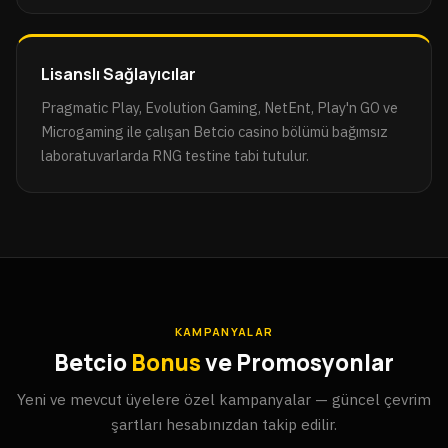
Lisanslı Sağlayıcılar
Pragmatic Play, Evolution Gaming, NetEnt, Play'n GO ve
Microgaming ile çalışan Betcio casino bölümü bağımsız
laboratuvarlarda RNG testine tabi tutulur.
KAMPANYALAR
Betcio
Bonus
ve Promosyonlar
Yeni ve mevcut üyelere özel kampanyalar — güncel çevrim
şartları hesabınızdan takip edilir.