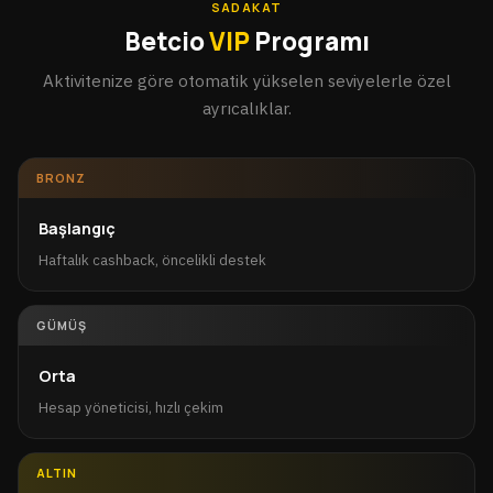
SADAKAT
Betcio
VIP
Programı
Aktivitenize göre otomatik yükselen seviyelerle özel
ayrıcalıklar.
BRONZ
Başlangıç
Haftalık cashback, öncelikli destek
GÜMÜŞ
Orta
Hesap yöneticisi, hızlı çekim
ALTIN