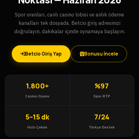
Spor oranları, canlı casino lobisi ve anlık ödeme
kanalları tek dosyada. Betcio giriş adresinizi
doğrulayın, dakikalar içinde oynamaya başlayın.
Betcio Giriş Yap
Bonusu İncele
1.800+
%97
Casino Oyunu
Spor RTP
5–15 dk
7/24
Hızlı Çekim
Türkçe Destek