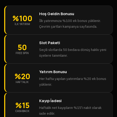
Hoş Geldin Bonusu
%100
İlk yatırımınıza %100 ek bonus yüklenir.
İLK YATIRIM
Çevrim şartları kampanya sayfasında.
Slot Paketi
50
Seçili slotlarda 50 bedava dönüş hakkı yeni
FREE SPIN
üyelere tanımlanır.
Yatırım Bonusu
%20
Her hafta yapılan yatırımlara %20 ek bonus
HAFTALIK
yüklenir.
Kayıp İadesi
%15
Haftalık net kayıpların %15'i nakit olarak
CASHBACK
iade edilir.