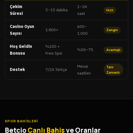
Çekim
1–24
5–15 dakika
Hızlı
Süresi
saat
Casino Oyun
600–
1.800+
Zengin
Sayısı
1.000
Hoş Geldin
%100 +
%50–75
Avantajlı
Bonusu
Free Spin
Mesai
Tam
Destek
7/24 Türkçe
Zamanlı
saatleri
SPOR BAHISLERI
Betcio
Canlı Bahis
ve Oranlar