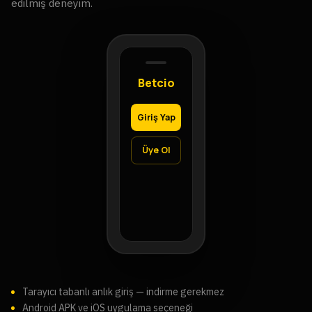
edilmiş deneyim.
Betcio
Giriş Yap
Üye Ol
Tarayıcı tabanlı anlık giriş — indirme gerekmez
Android APK ve iOS uygulama seçeneği