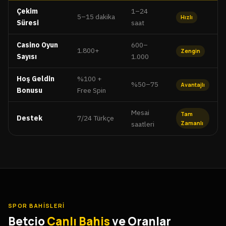
Çekim
1–24
5–15 dakika
Hızlı
Süresi
saat
Casino Oyun
600–
1.800+
Zengin
Sayısı
1.000
Hoş Geldin
%100 +
%50–75
Avantajlı
Bonusu
Free Spin
Mesai
Tam
Destek
7/24 Türkçe
Zamanlı
saatleri
SPOR BAHISLERI
Betcio
Canlı Bahis
ve Oranlar