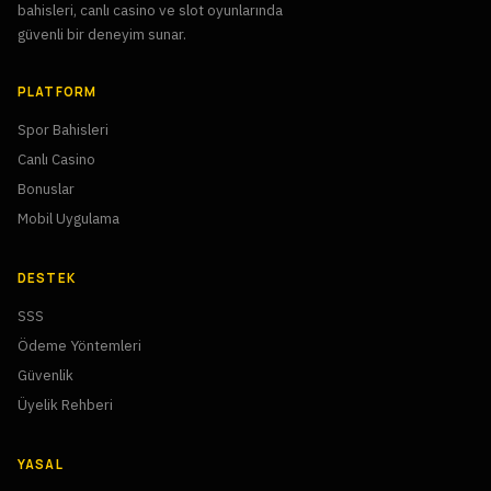
bahisleri, canlı casino ve slot oyunlarında
güvenli bir deneyim sunar.
PLATFORM
Spor Bahisleri
Canlı Casino
Bonuslar
Mobil Uygulama
DESTEK
SSS
Ödeme Yöntemleri
Güvenlik
Üyelik Rehberi
YASAL