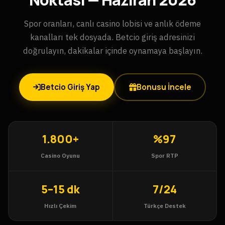
Spor oranları, canlı casino lobisi ve anlık ödeme
kanalları tek dosyada. Betcio giriş adresinizi
doğrulayın, dakikalar içinde oynamaya başlayın.
Betcio Giriş Yap
Bonusu İncele
1.800+
%97
Casino Oyunu
Spor RTP
5–15 dk
7/24
Hızlı Çekim
Türkçe Destek