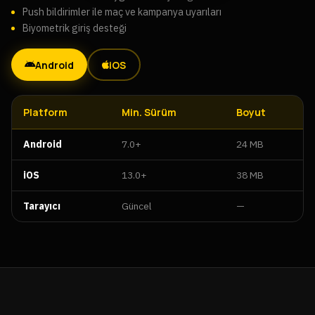
Push bildirimler ile maç ve kampanya uyarıları
Biyometrik giriş desteği
Android
iOS
Platform
Min. Sürüm
Boyut
Android
7.0+
24 MB
iOS
13.0+
38 MB
Tarayıcı
Güncel
—