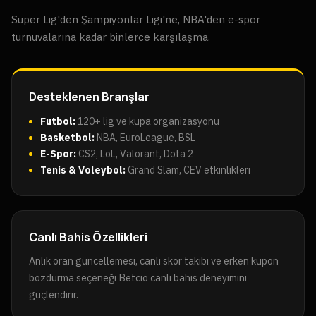
Süper Lig'den Şampiyonlar Ligi'ne, NBA'den e-spor
turnuvalarına kadar binlerce karşılaşma.
Desteklenen Branşlar
Futbol:
120+ lig ve kupa organizasyonu
Basketbol:
NBA, EuroLeague, BSL
E-Spor:
CS2, LoL, Valorant, Dota 2
Tenis & Voleybol:
Grand Slam, CEV etkinlikleri
Canlı Bahis Özellikleri
Anlık oran güncellemesi, canlı skor takibi ve erken kupon
bozdurma seçeneği Betcio canlı bahis deneyimini
güçlendirir.