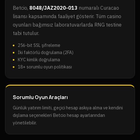
Betcio,
8048/JAZ2020-013
numaralı Curacao
lisansı kapsamında faaliyet gösterir. Tüm casino
oyunları bağımsız laboratuvarlarda RNG testine
tabi tutulur.
256-bit SSL şifreleme
İki faktörlü doğrulama (2FA)
KYC kimlik doğrulama
18+ sorumlu oyun politikası
Sorumlu Oyun Araçları
Günlük yatırım limiti, geçici hesap askıya alma ve kendini
dışlama seçenekleri Betcio hesap ayarlarından
yönetilebilir.