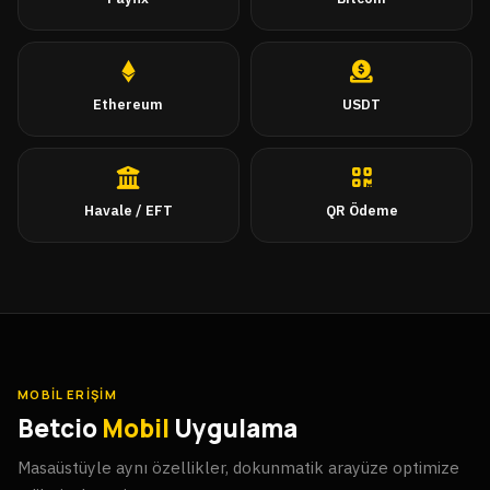
Ethereum
USDT
Havale / EFT
QR Ödeme
MOBIL ERIŞIM
Betcio
Mobil
Uygulama
Masaüstüyle aynı özellikler, dokunmatik arayüze optimize