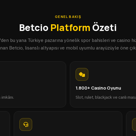
GENEL BAKIŞ
Betcio
Platform
Özeti
den bu yana Türkiye pazarına yönelik spor bahisleri ve casino h
nan Betcio, lisanslı altyapısı ve mobil uyumlu arayüzüyle öne çık
1.800+ Casino Oyunu
s imkânı.
Slot, rulet, blackjack ve canlı mas