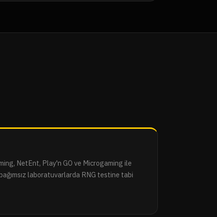
ming, NetEnt, Play'n GO ve Microgaming ile
 bağımsız laboratuvarlarda RNG testine tabi