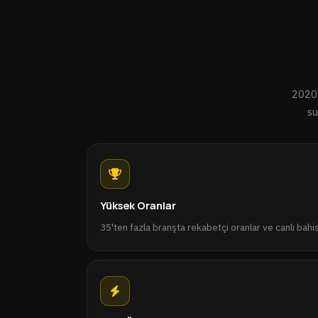
2020'
su
Yüksek Oranlar
35'ten fazla branşta rekabetçi oranlar ve canlı bahi