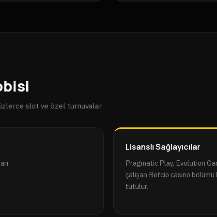
bisi
lerce slot ve özel turnuvalar.
Lisanslı Sağlayıcılar
Pragmatic Play, Evolution Ga
arı
çalışan Betcio casino bölümü
tutulur.