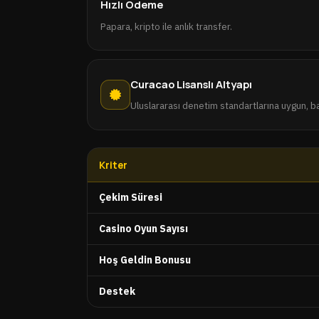
Hızlı Ödeme
Papara, kripto ile anlık transfer.
Curacao Lisanslı Altyapı
Uluslararası denetim standartlarına uygun, b
Kriter
Çekim Süresi
Casino Oyun Sayısı
Hoş Geldin Bonusu
Destek