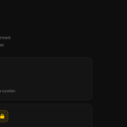
izmeti
ar.
a oyunları.