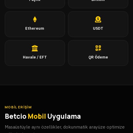
Ethereum
USDT
Havale / EFT
QR Ödeme
MOBIL ERIŞIM
Betcio
Mobil
Uygulama
Masaüstüyle aynı özellikler, dokunmatik arayüze optimize