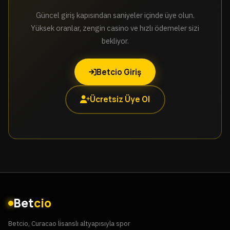
Güncel giriş kapısından saniyeler içinde üye olun.
Yüksek oranlar, zengin casino ve hızlı ödemeler sizi
bekliyor.
Betcio Giriş
Ücretsiz Üye Ol
Bet
cio
Betcio, Curacao lisanslı altyapısıyla spor