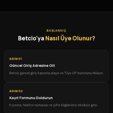
BAŞLANGIÇ
Betcio'ya
Nasıl Üye Olunur?
ADIM 01
Güncel Giriş Adresine Git
Betcio güncel giriş kapısına ulaşın ve "Üye Ol" butonuna tıklayın.
ADIM 02
Kayıt Formunu Doldurun
E-posta, telefon numarası ve şifre bilgilerinizi eksiksiz girin.