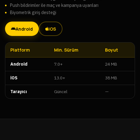
Push bildirimler ile maç ve kampanya uyarıları
Biyometrik giriş desteği
Android
iOS
Platform
Min. Sürüm
Boyut
Android
7.0+
24 MB
iOS
13.0+
38 MB
Tarayıcı
Güncel
—