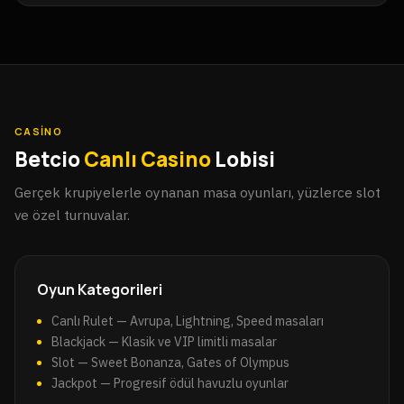
CASINO
Betcio
Canlı Casino
Lobisi
Gerçek krupiyelerle oynanan masa oyunları, yüzlerce slot
ve özel turnuvalar.
Oyun Kategorileri
Canlı Rulet — Avrupa, Lightning, Speed masaları
Blackjack — Klasik ve VIP limitli masalar
Slot — Sweet Bonanza, Gates of Olympus
Jackpot — Progresif ödül havuzlu oyunlar