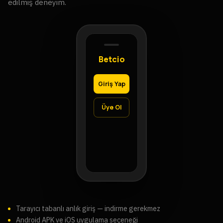
edilmiş deneyim.
Betcio
Giriş Yap
Üye Ol
Tarayıcı tabanlı anlık giriş — indirme gerekmez
Android APK ve iOS uygulama seçeneği