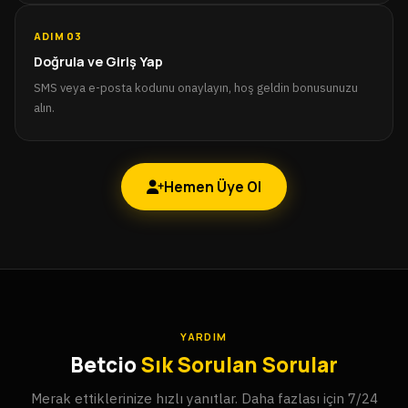
ADIM 03
Doğrula ve Giriş Yap
SMS veya e-posta kodunu onaylayın, hoş geldin bonusunuzu
alın.
Hemen Üye Ol
YARDIM
Betcio
Sık Sorulan Sorular
Merak ettiklerinize hızlı yanıtlar. Daha fazlası için 7/24