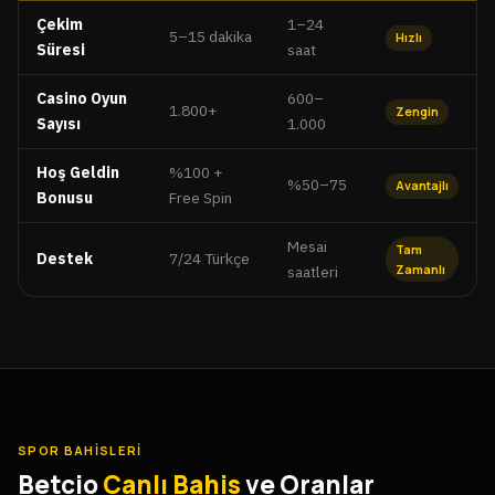
Çekim
1–24
5–15 dakika
Hızlı
Süresi
saat
Casino Oyun
600–
1.800+
Zengin
Sayısı
1.000
Hoş Geldin
%100 +
%50–75
Avantajlı
Bonusu
Free Spin
Mesai
Tam
Destek
7/24 Türkçe
Zamanlı
saatleri
SPOR BAHISLERI
Betcio
Canlı Bahis
ve Oranlar