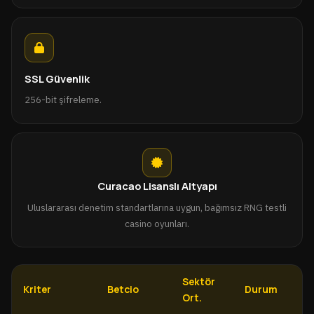
SSL Güvenlik
256-bit şifreleme.
Curacao Lisanslı Altyapı
Uluslararası denetim standartlarına uygun, bağımsız RNG testli
casino oyunları.
Sektör
Kriter
Betcio
Durum
Ort.