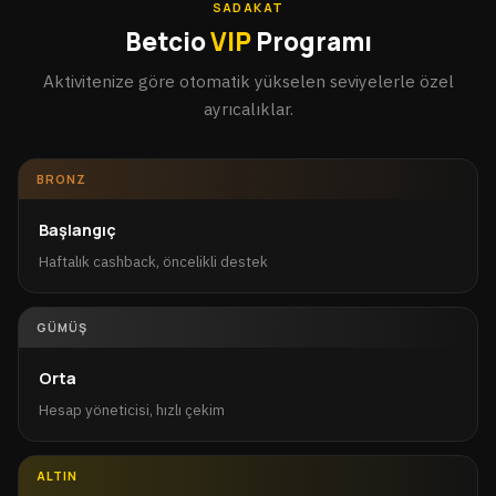
SADAKAT
Betcio
VIP
Programı
Aktivitenize göre otomatik yükselen seviyelerle özel
ayrıcalıklar.
BRONZ
Başlangıç
Haftalık cashback, öncelikli destek
GÜMÜŞ
Orta
Hesap yöneticisi, hızlı çekim
ALTIN