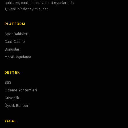
bahisleri, canlı casino ve slot oyunlarında
güvenli bir deneyim sunar.
PLATFORM
Spor Bahisleri
Canlı Casino
Bonuslar
Mobil Uygulama
DESTEK
SSS
Ödeme Yöntemleri
Güvenlik
Üyelik Rehberi
YASAL