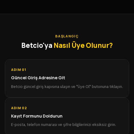
BAŞLANGIÇ
Betcio'ya
Nasıl Üye Olunur?
ADIM 01
Güncel Giriş Adresine Git
Betcio güncel giriş kapısına ulaşın ve "Üye Ol" butonuna tıklayın.
ADIM 02
Kayıt Formunu Doldurun
E-posta, telefon numarası ve şifre bilgilerinizi eksiksiz girin.