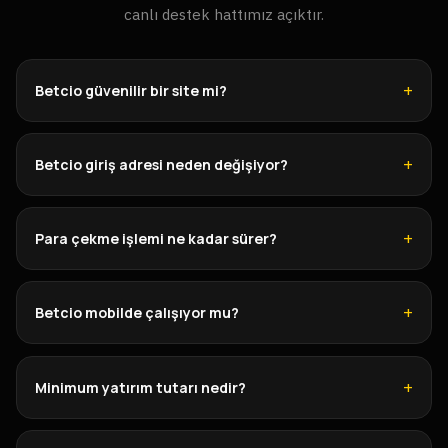
canlı destek hattımız açıktır.
Betcio güvenilir bir site mi?
Betcio giriş adresi neden değişiyor?
Para çekme işlemi ne kadar sürer?
Betcio mobilde çalışıyor mu?
Minimum yatırım tutarı nedir?