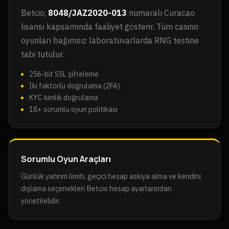
Betcio,
8048/JAZ2020-013
numaralı Curacao
lisansı kapsamında faaliyet gösterir. Tüm casino
oyunları bağımsız laboratuvarlarda RNG testine
tabi tutulur.
256-bit SSL şifreleme
İki faktörlü doğrulama (2FA)
KYC kimlik doğrulama
18+ sorumlu oyun politikası
Sorumlu Oyun Araçları
Günlük yatırım limiti, geçici hesap askıya alma ve kendini
dışlama seçenekleri Betcio hesap ayarlarından
yönetilebilir.