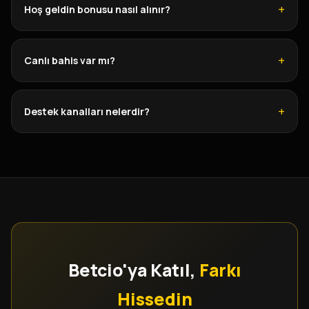
Hoş geldin bonusu nasıl alınır?
Canlı bahis var mı?
Destek kanalları nelerdir?
Betcio'ya Katıl,
Farkı
Hissedin