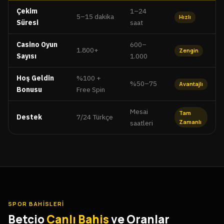
Çekim
1–24
5–15 dakika
Hızlı
Süresi
saat
Casino Oyun
600–
1.800+
Zengin
Sayısı
1.000
Hoş Geldin
%100 +
%50–75
Avantajlı
Bonusu
Free Spin
Mesai
Tam
Destek
7/24 Türkçe
Zamanlı
saatleri
SPOR BAHISLERI
Betcio
Canlı Bahis
ve Oranlar