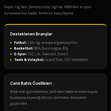
Süper Lig'den Şampiyonlar Ligi'ne, NBA'den e-spor
turnuvalarına kadar binlerce karşılaşma.
Desteklenen Branşlar
Futbol:
120+ lig ve kupa organizasyonu
Basketbol:
NBA, EuroLeague, BSL
E-Spor:
CS2, LoL, Valorant, Dota 2
Tenis & Voleybol:
Grand Slam, CEV etkinlikleri
Canlı Bahis Özellikleri
Anlık oran güncellemesi, canlı skor takibi ve erken kupon
bozdurma seçeneği Betcio canlı bahis deneyimini
güçlendirir.