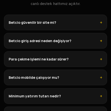
canlı destek hattımız açıktır.
Betcio güvenilir bir site mi?
Betcio giriş adresi neden değişiyor?
Para çekme işlemi ne kadar sürer?
Betcio mobilde çalışıyor mu?
Minimum yatırım tutarı nedir?