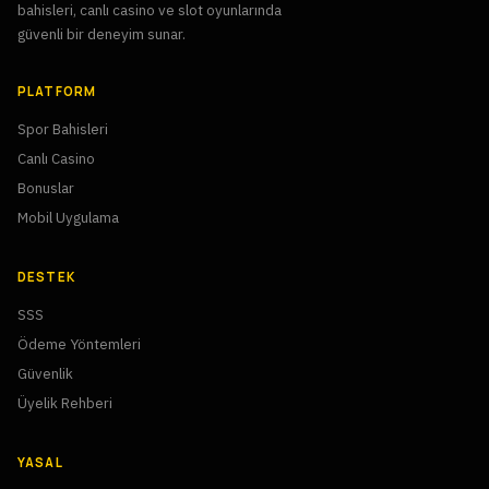
bahisleri, canlı casino ve slot oyunlarında
güvenli bir deneyim sunar.
PLATFORM
Spor Bahisleri
Canlı Casino
Bonuslar
Mobil Uygulama
DESTEK
SSS
Ödeme Yöntemleri
Güvenlik
Üyelik Rehberi
YASAL