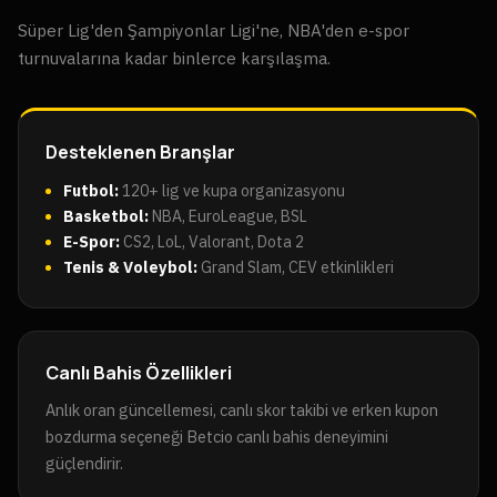
Süper Lig'den Şampiyonlar Ligi'ne, NBA'den e-spor
turnuvalarına kadar binlerce karşılaşma.
Desteklenen Branşlar
Futbol:
120+ lig ve kupa organizasyonu
Basketbol:
NBA, EuroLeague, BSL
E-Spor:
CS2, LoL, Valorant, Dota 2
Tenis & Voleybol:
Grand Slam, CEV etkinlikleri
Canlı Bahis Özellikleri
Anlık oran güncellemesi, canlı skor takibi ve erken kupon
bozdurma seçeneği Betcio canlı bahis deneyimini
güçlendirir.