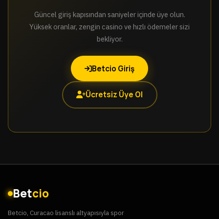
Güncel giriş kapısından saniyeler içinde üye olun.
Yüksek oranlar, zengin casino ve hızlı ödemeler sizi
bekliyor.
Betcio Giriş
Ücretsiz Üye Ol
Bet
cio
Betcio, Curacao lisanslı altyapısıyla spor