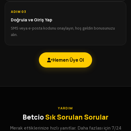
ADIM 03
Doğrula ve Giriş Yap
SMS veya e-posta kodunu onaylayın, hoş geldin bonusunuzu
alın.
Hemen Üye Ol
YARDIM
Betcio
Sık Sorulan Sorular
Merak ettiklerinize hızlı yanıtlar. Daha fazlası için 7/24