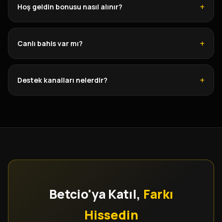
Hoş geldin bonusu nasıl alınır?
Canlı bahis var mı?
Destek kanalları nelerdir?
Betcio'ya Katıl,
Farkı
Hissedin