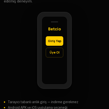
edilmiş deneyim.
Betcio
Giriş Yap
Üye Ol
Tarayıcı tabanlı anlık giriş — indirme gerekmez
Android APK ve iOS uygulama seçeneği