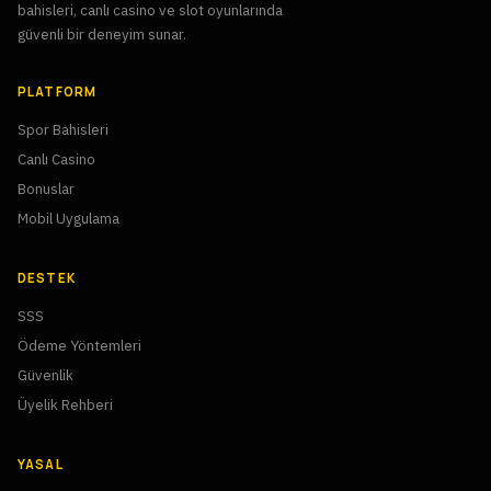
bahisleri, canlı casino ve slot oyunlarında
güvenli bir deneyim sunar.
PLATFORM
Spor Bahisleri
Canlı Casino
Bonuslar
Mobil Uygulama
DESTEK
SSS
Ödeme Yöntemleri
Güvenlik
Üyelik Rehberi
YASAL