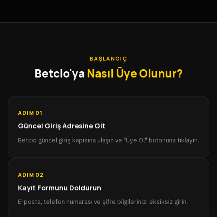
BAŞLANGIÇ
Betcio'ya
Nasıl Üye Olunur?
ADIM 01
Güncel Giriş Adresine Git
Betcio güncel giriş kapısına ulaşın ve "Üye Ol" butonuna tıklayın.
ADIM 02
Kayıt Formunu Doldurun
E-posta, telefon numarası ve şifre bilgilerinizi eksiksiz girin.