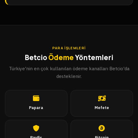
PARA İŞLEMLERI
Betcio
Ödeme
Yöntemleri
Türkiye'nin en çok kullanılan ödeme kanalları Betcio'da
desteklenir.
Papara
Mefete
Payfix
Bitcoin