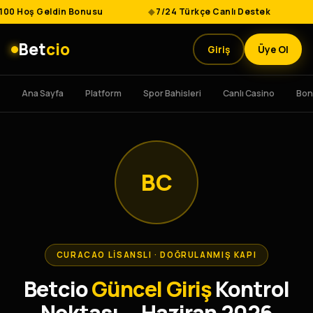
oş Geldin Bonusu
7/24 Türkçe Canlı Destek
5–
Bet
cio
Giriş
Üye Ol
Ana Sayfa
Platform
Spor Bahisleri
Canlı Casino
Bon
BC
CURACAO LISANSLI · DOĞRULANMIŞ KAPI
Betcio
Güncel Giriş
Kontrol
Noktası — Haziran 2026