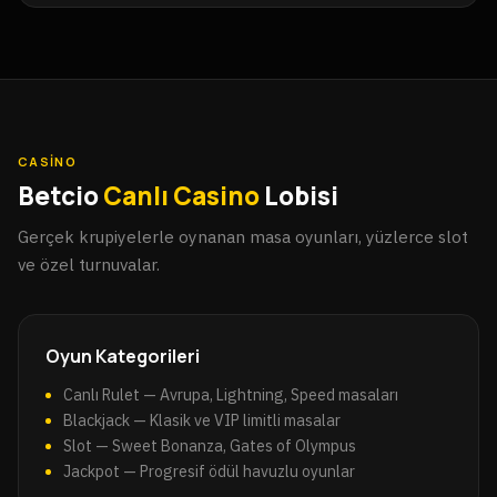
CASINO
Betcio
Canlı Casino
Lobisi
Gerçek krupiyelerle oynanan masa oyunları, yüzlerce slot
ve özel turnuvalar.
Oyun Kategorileri
Canlı Rulet — Avrupa, Lightning, Speed masaları
Blackjack — Klasik ve VIP limitli masalar
Slot — Sweet Bonanza, Gates of Olympus
Jackpot — Progresif ödül havuzlu oyunlar