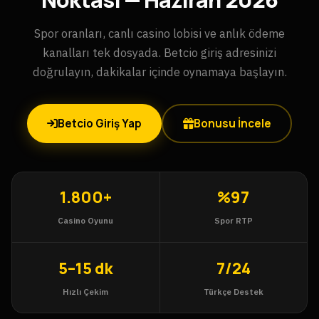
Spor oranları, canlı casino lobisi ve anlık ödeme
kanalları tek dosyada. Betcio giriş adresinizi
doğrulayın, dakikalar içinde oynamaya başlayın.
Betcio Giriş Yap
Bonusu İncele
1.800+
%97
Casino Oyunu
Spor RTP
5–15 dk
7/24
Hızlı Çekim
Türkçe Destek