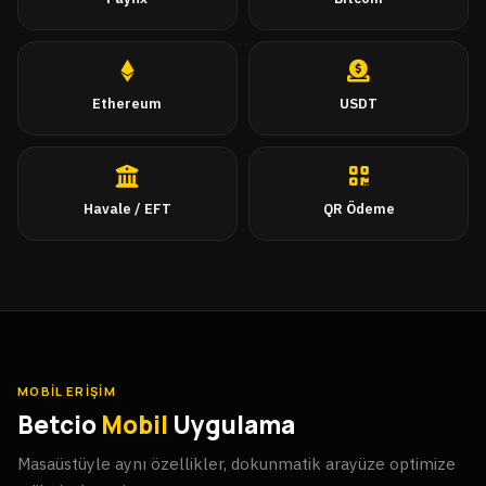
Ethereum
USDT
Havale / EFT
QR Ödeme
MOBIL ERIŞIM
Betcio
Mobil
Uygulama
Masaüstüyle aynı özellikler, dokunmatik arayüze optimize