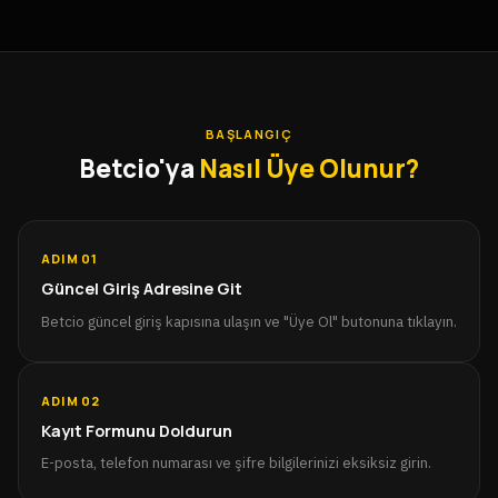
BAŞLANGIÇ
Betcio'ya
Nasıl Üye Olunur?
ADIM 01
Güncel Giriş Adresine Git
Betcio güncel giriş kapısına ulaşın ve "Üye Ol" butonuna tıklayın.
ADIM 02
Kayıt Formunu Doldurun
E-posta, telefon numarası ve şifre bilgilerinizi eksiksiz girin.