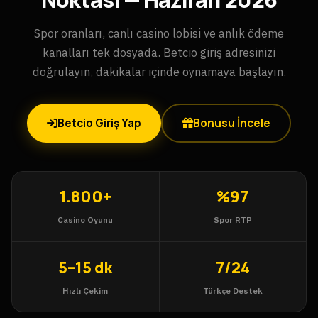
Spor oranları, canlı casino lobisi ve anlık ödeme
kanalları tek dosyada. Betcio giriş adresinizi
doğrulayın, dakikalar içinde oynamaya başlayın.
Betcio Giriş Yap
Bonusu İncele
1.800+
%97
Casino Oyunu
Spor RTP
5–15 dk
7/24
Hızlı Çekim
Türkçe Destek