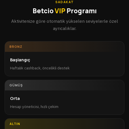
SADAKAT
Betcio
VIP
Programı
Aktivitenize göre otomatik yükselen seviyelerle özel
ayrıcalıklar.
BRONZ
Başlangıç
Haftalık cashback, öncelikli destek
GÜMÜŞ
Orta
Hesap yöneticisi, hızlı çekim
ALTIN