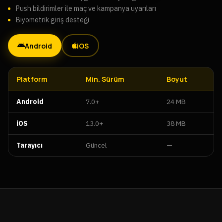
Push bildirimler ile maç ve kampanya uyarıları
Biyometrik giriş desteği
Android
iOS
Platform
Min. Sürüm
Boyut
Android
7.0+
24 MB
iOS
13.0+
38 MB
Tarayıcı
Güncel
—