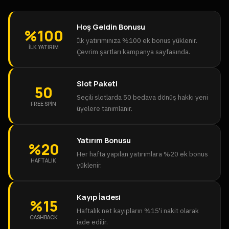
Hoş Geldin Bonusu
%100
İlk yatırımınıza %100 ek bonus yüklenir.
İLK YATIRIM
Çevrim şartları kampanya sayfasında.
Slot Paketi
50
Seçili slotlarda 50 bedava dönüş hakkı yeni
FREE SPIN
üyelere tanımlanır.
Yatırım Bonusu
%20
Her hafta yapılan yatırımlara %20 ek bonus
HAFTALIK
yüklenir.
Kayıp İadesi
%15
Haftalık net kayıpların %15'i nakit olarak
CASHBACK
iade edilir.