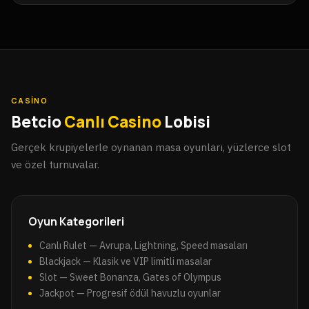
CASINO
Betcio
Canlı Casino
Lobisi
Gerçek krupiyelerle oynanan masa oyunları, yüzlerce slot
ve özel turnuvalar.
Oyun Kategorileri
Canlı Rulet — Avrupa, Lightning, Speed masaları
Blackjack — Klasik ve VIP limitli masalar
Slot — Sweet Bonanza, Gates of Olympus
Jackpot — Progresif ödül havuzlu oyunlar