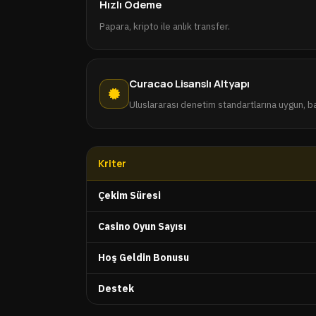
Hızlı Ödeme
Papara, kripto ile anlık transfer.
Curacao Lisanslı Altyapı
Uluslararası denetim standartlarına uygun, b
Kriter
Çekim Süresi
Casino Oyun Sayısı
Hoş Geldin Bonusu
Destek