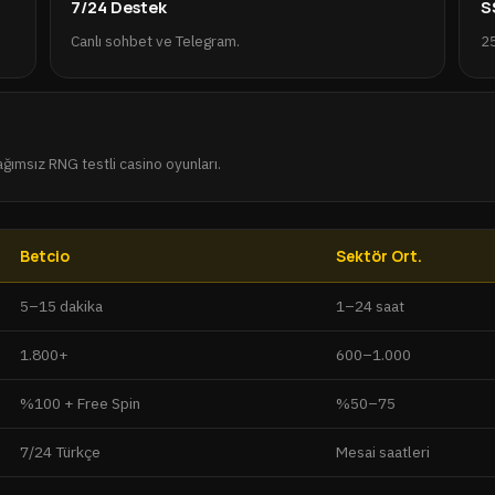
7/24 Destek
S
Canlı sohbet ve Telegram.
25
ağımsız RNG testli casino oyunları.
Betcio
Sektör Ort.
5–15 dakika
1–24 saat
1.800+
600–1.000
%100 + Free Spin
%50–75
7/24 Türkçe
Mesai saatleri