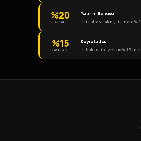
%20
Yatırım Bonusu
Her hafta yapılan yatırımlara %2
HAFTALIK
%15
Kayıp İadesi
Haftalık net kayıpların %15'i naki
CASHBACK
Tü