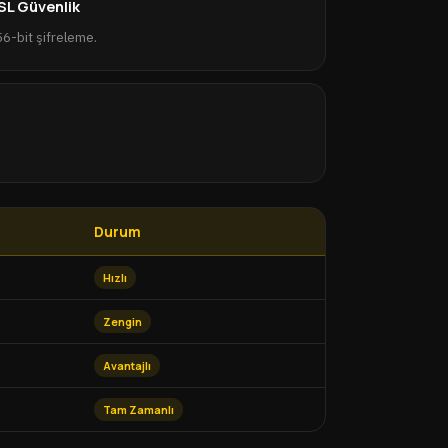
SL Güvenlik
6-bit şifreleme.
Durum
Hızlı
Zengin
Avantajlı
Tam Zamanlı