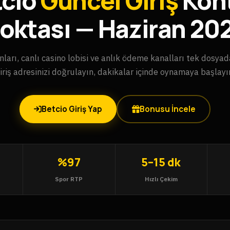
tcio
Güncel Giriş
Kont
oktası — Haziran 20
nları, canlı casino lobisi ve anlık ödeme kanalları tek dosyad
iriş adresinizi doğrulayın, dakikalar içinde oynamaya başlayı
Betcio Giriş Yap
Bonusu İncele
%97
5–15 dk
Spor RTP
Hızlı Çekim