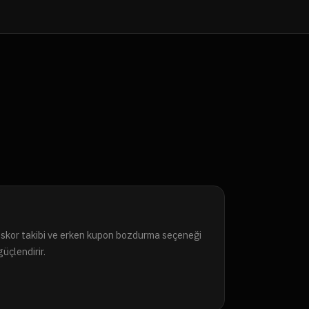
ı skor takibi ve erken kupon bozdurma seçeneği
üçlendirir.