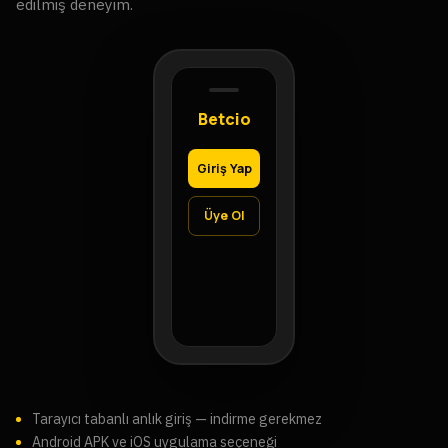
edilmiş deneyim.
Betcio
Giriş Yap
Üye Ol
Tarayıcı tabanlı anlık giriş — indirme gerekmez
Android APK ve iOS uygulama seçeneği