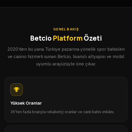
GENEL BAKIŞ
Betcio
Platform
Özeti
2020'den bu yana Türkiye pazarına yönelik spor bahisleri
ve casino hizmeti sunan Betcio, lisanslı altyapısı ve mobil
uyumlu arayüzüyle öne çıkar.
Yüksek Oranlar
35'ten fazla branşta rekabetçi oranlar ve canlı bahis imkânı.