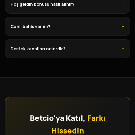
Hoş geldin bonusu nasıl alınır?
Canlı bahis var mı?
Destek kanalları nelerdir?
Betcio'ya Katıl,
Farkı
Hissedin