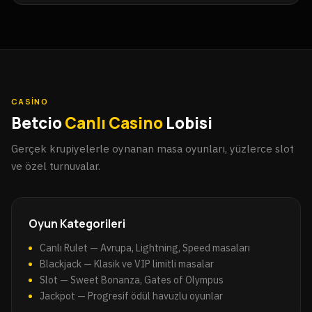
CASINO
Betcio
Canlı Casino
Lobisi
Gerçek krupiyelerle oynanan masa oyunları, yüzlerce slot
ve özel turnuvalar.
Oyun Kategorileri
Canlı Rulet — Avrupa, Lightning, Speed masaları
Blackjack — Klasik ve VIP limitli masalar
Slot — Sweet Bonanza, Gates of Olympus
Jackpot — Progresif ödül havuzlu oyunlar