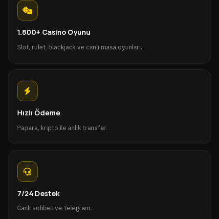
1.800+ Casino Oyunu
Slot, rulet, blackjack ve canlı masa oyunları.
Hızlı Ödeme
Papara, kripto ile anlık transfer.
7/24 Destek
Canlı sohbet ve Telegram.