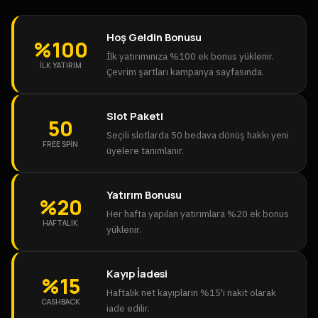
Hoş Geldin Bonusu
%100
İlk yatırımınıza %100 ek bonus yüklenir.
İLK YATIRIM
Çevrim şartları kampanya sayfasında.
Slot Paketi
50
Seçili slotlarda 50 bedava dönüş hakkı yeni
FREE SPIN
üyelere tanımlanır.
Yatırım Bonusu
%20
Her hafta yapılan yatırımlara %20 ek bonus
HAFTALIK
yüklenir.
Kayıp İadesi
%15
Haftalık net kayıpların %15'i nakit olarak
CASHBACK
iade edilir.