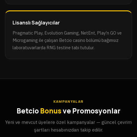
Lisanslı Sağlayıcılar
Pragmatic Play, Evolution Gaming, NetEnt, Play'n GO ve
Microgaming ile çalışan Betcio casino bölümü bağımsız
laboratuvarlarda RNG testine tabi tutulur.
KAMPANYALAR
Betcio
Bonus
ve Promosyonlar
Yeni ve mevcut üyelere özel kampanyalar — güncel çevrim
şartları hesabınızdan takip edilir.