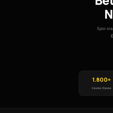
Be
N
Spor ora
g
1.800+
Casino Oyunu