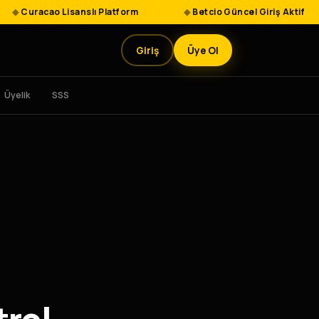
racao Lisanslı Platform
Betcio Güncel Giriş Aktif
Giriş
Üye Ol
Üyelik
SSS