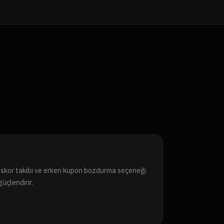
ı skor takibi ve erken kupon bozdurma seçeneği
üçlendirir.