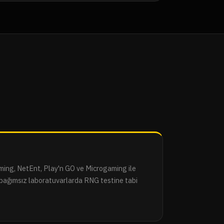
ming, NetEnt, Play'n GO ve Microgaming ile
 bağımsız laboratuvarlarda RNG testine tabi