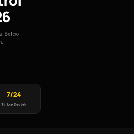
rol
26
a. Betcio
n.
7/24
Türkçe Destek