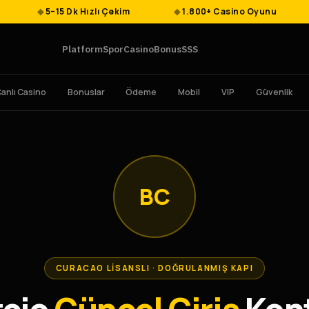
5–15 Dk Hızlı Çekim
1.800+ Casino Oyunu
Cu
Platform
Spor
Casino
Bonus
SSS
anlı Casino
Bonuslar
Ödeme
Mobil
VIP
Güvenlik
BC
CURACAO LISANSLI · DOĞRULANMIŞ KAPI