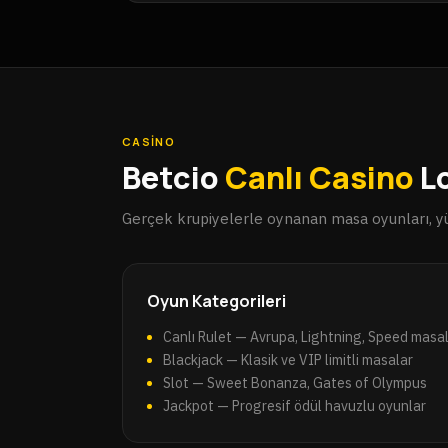
CASINO
Betcio
Canlı Casino
Lo
Gerçek krupiyelerle oynanan masa oyunları, yüz
Oyun Kategorileri
Canlı Rulet — Avrupa, Lightning, Speed masal
Blackjack — Klasik ve VIP limitli masalar
Slot — Sweet Bonanza, Gates of Olympus
Jackpot — Progresif ödül havuzlu oyunlar