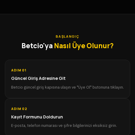
BAŞLANGIÇ
Betcio'ya
Nasıl Üye Olunur?
ADIM 01
Güncel Giriş Adresine Git
Betcio güncel giriş kapısına ulaşın ve "Üye Ol" butonuna tıklayın.
ADIM 02
Kayıt Formunu Doldurun
E-posta, telefon numarası ve şifre bilgilerinizi eksiksiz girin.