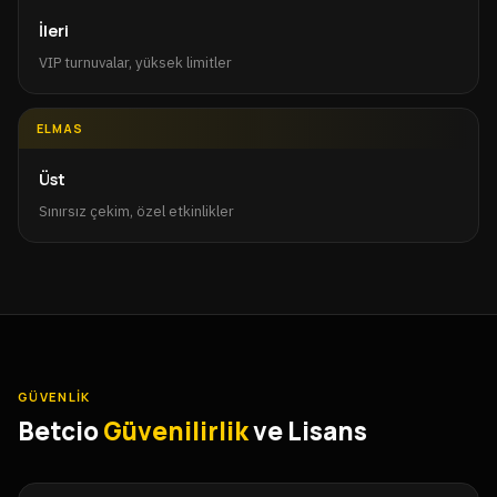
İleri
VIP turnuvalar, yüksek limitler
ELMAS
Üst
Sınırsız çekim, özel etkinlikler
GÜVENLIK
Betcio
Güvenilirlik
ve Lisans