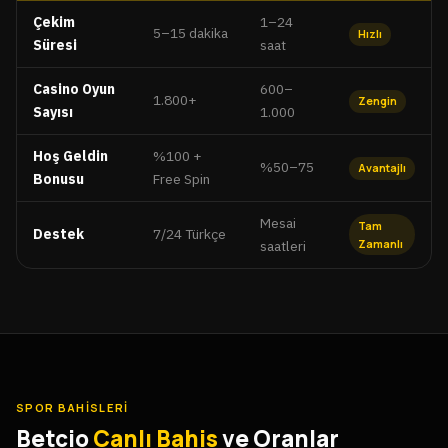
Çekim
1–24
5–15 dakika
Hızlı
Süresi
saat
Casino Oyun
600–
1.800+
Zengin
Sayısı
1.000
Hoş Geldin
%100 +
%50–75
Avantajlı
Bonusu
Free Spin
Mesai
Tam
Destek
7/24 Türkçe
Zamanlı
saatleri
SPOR BAHISLERI
Betcio
Canlı Bahis
ve Oranlar