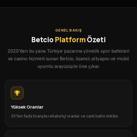
GENEL BAKIŞ
Betcio
Platform
Özeti
2020'den bu yana Türkiye pazarına yönelik spor bahisleri
ve casino hizmeti sunan Betcio, lisanslı altyapısı ve mobil
uyumlu arayüzüyle öne çıkar.
Yüksek Oranlar
35'ten fazla branşta rekabetçi oranlar ve canlı bahis imkânı.