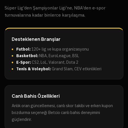
Süper Lig'den Şampiyonlar Ligi'ne, NBA'den e-spor
turnuvalarına kadar binlerce karşılaşma.
Desteklenen Branşlar
Futbol:
120+ lig ve kupa organizasyonu
Basketbol:
NBA, EuroLeague, BSL
E-Spor:
CS2, LoL, Valorant, Dota 2
Tenis & Voleybol:
Grand Slam, CEV etkinlikleri
Canlı Bahis Özellikleri
Anlık oran güncellemesi, canlı skor takibi ve erken kupon
bozdurma seçeneği Betcio canlı bahis deneyimini
güçlendirir.