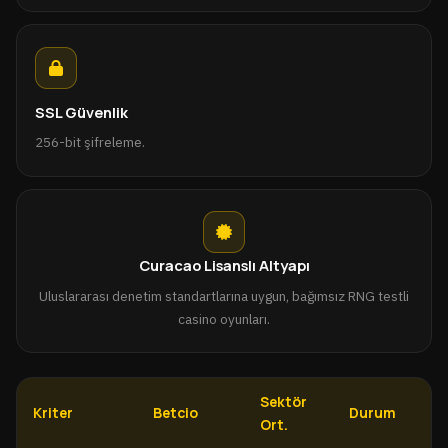
SSL Güvenlik
256-bit şifreleme.
Curacao Lisanslı Altyapı
Uluslararası denetim standartlarına uygun, bağımsız RNG testli
casino oyunları.
Sektör
Kriter
Betcio
Durum
Ort.