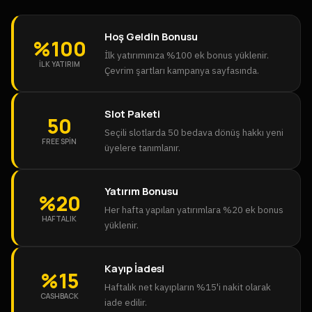
Hoş Geldin Bonusu
%100
İlk yatırımınıza %100 ek bonus yüklenir.
İLK YATIRIM
Çevrim şartları kampanya sayfasında.
Slot Paketi
50
Seçili slotlarda 50 bedava dönüş hakkı yeni
FREE SPIN
üyelere tanımlanır.
Yatırım Bonusu
%20
Her hafta yapılan yatırımlara %20 ek bonus
HAFTALIK
yüklenir.
Kayıp İadesi
%15
Haftalık net kayıpların %15'i nakit olarak
CASHBACK
iade edilir.