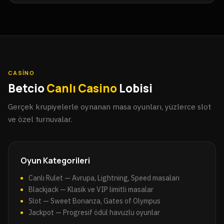
CASINO
Betcio
Canlı Casino
Lobisi
Gerçek krupiyelerle oynanan masa oyunları, yüzlerce slot
ve özel turnuvalar.
Oyun Kategorileri
Canlı Rulet — Avrupa, Lightning, Speed masaları
Blackjack — Klasik ve VIP limitli masalar
Slot — Sweet Bonanza, Gates of Olympus
Jackpot — Progresif ödül havuzlu oyunlar