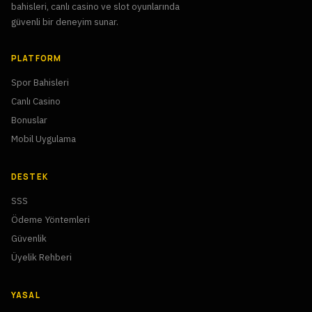
bahisleri, canlı casino ve slot oyunlarında
güvenli bir deneyim sunar.
PLATFORM
Spor Bahisleri
Canlı Casino
Bonuslar
Mobil Uygulama
DESTEK
SSS
Ödeme Yöntemleri
Güvenlik
Üyelik Rehberi
YASAL