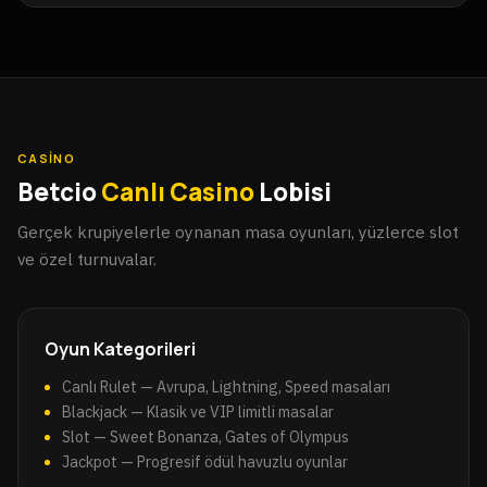
CASINO
Betcio
Canlı Casino
Lobisi
Gerçek krupiyelerle oynanan masa oyunları, yüzlerce slot
ve özel turnuvalar.
Oyun Kategorileri
Canlı Rulet — Avrupa, Lightning, Speed masaları
Blackjack — Klasik ve VIP limitli masalar
Slot — Sweet Bonanza, Gates of Olympus
Jackpot — Progresif ödül havuzlu oyunlar