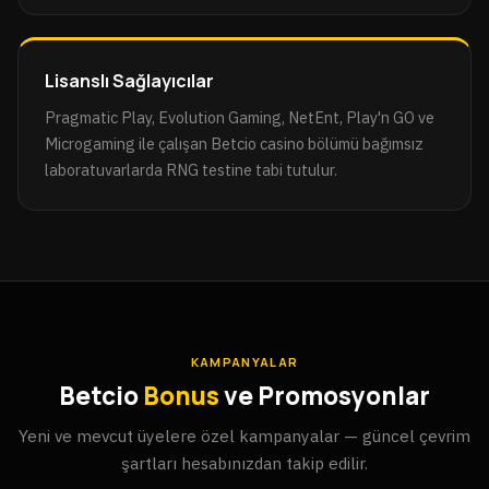
Lisanslı Sağlayıcılar
Pragmatic Play, Evolution Gaming, NetEnt, Play'n GO ve
Microgaming ile çalışan Betcio casino bölümü bağımsız
laboratuvarlarda RNG testine tabi tutulur.
KAMPANYALAR
Betcio
Bonus
ve Promosyonlar
Yeni ve mevcut üyelere özel kampanyalar — güncel çevrim
şartları hesabınızdan takip edilir.