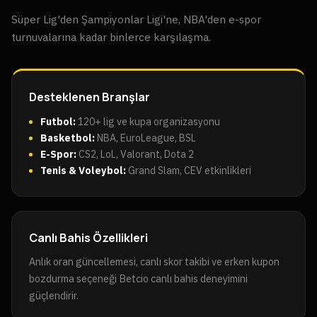
Süper Lig'den Şampiyonlar Ligi'ne, NBA'den e-spor
turnuvalarına kadar binlerce karşılaşma.
Desteklenen Branşlar
Futbol:
120+ lig ve kupa organizasyonu
Basketbol:
NBA, EuroLeague, BSL
E-Spor:
CS2, LoL, Valorant, Dota 2
Tenis & Voleybol:
Grand Slam, CEV etkinlikleri
Canlı Bahis Özellikleri
Anlık oran güncellemesi, canlı skor takibi ve erken kupon
bozdurma seçeneği Betcio canlı bahis deneyimini
güçlendirir.