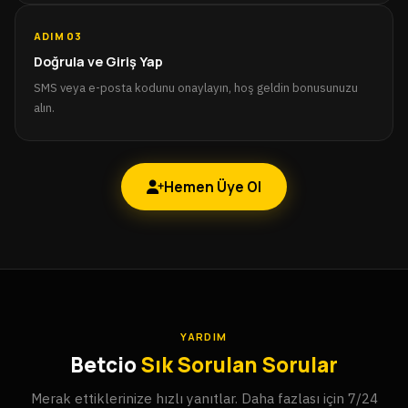
ADIM 03
Doğrula ve Giriş Yap
SMS veya e-posta kodunu onaylayın, hoş geldin bonusunuzu
alın.
Hemen Üye Ol
YARDIM
Betcio
Sık Sorulan Sorular
Merak ettiklerinize hızlı yanıtlar. Daha fazlası için 7/24