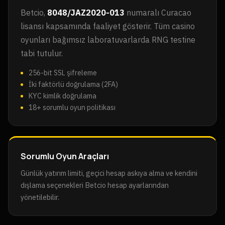
Betcio,
8048/JAZ2020-013
numaralı Curacao
lisansı kapsamında faaliyet gösterir. Tüm casino
oyunları bağımsız laboratuvarlarda RNG testine
tabi tutulur.
256-bit SSL şifreleme
İki faktörlü doğrulama (2FA)
KYC kimlik doğrulama
18+ sorumlu oyun politikası
Sorumlu Oyun Araçları
Günlük yatırım limiti, geçici hesap askıya alma ve kendini
dışlama seçenekleri Betcio hesap ayarlarından
yönetilebilir.