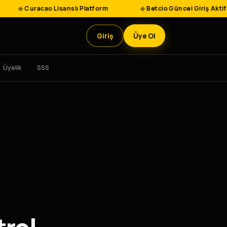
Curacao Lisanslı Platform
Betcio Güncel Giriş Aktif
Giriş
Üye Ol
Üyelik
SSS