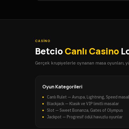
CASINO
Betcio
Canlı Casino
Lo
Gerçek krupiyelerle oynanan masa oyunları, yüz
Oyun Kategorileri
Canlı Rulet — Avrupa, Lightning, Speed masal
Blackjack — Klasik ve VIP limitli masalar
Slot — Sweet Bonanza, Gates of Olympus
Jackpot — Progresif ödül havuzlu oyunlar