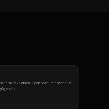
ı skor takibi ve erken kupon bozdurma seçeneği
üçlendirir.