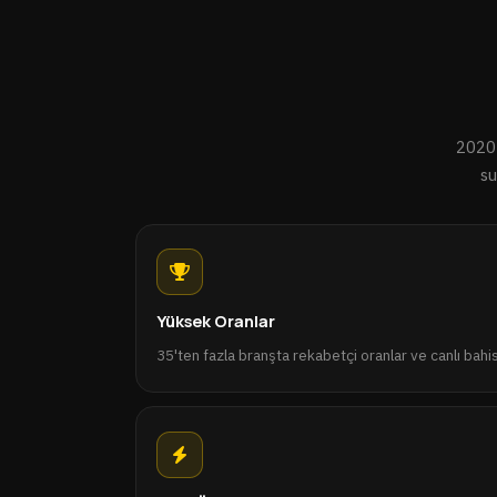
2020'
su
Yüksek Oranlar
35'ten fazla branşta rekabetçi oranlar ve canlı bahi