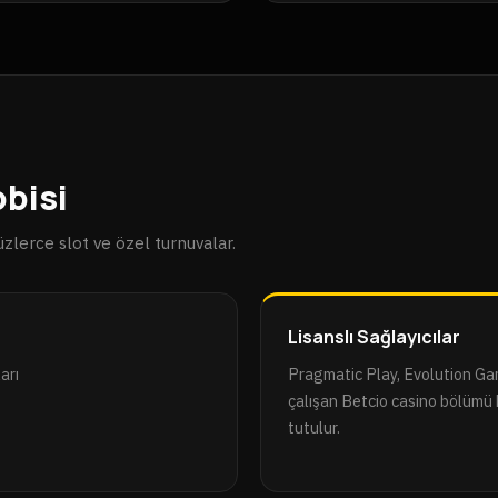
bisi
lerce slot ve özel turnuvalar.
Lisanslı Sağlayıcılar
Pragmatic Play, Evolution Ga
arı
çalışan Betcio casino bölümü
tutulur.