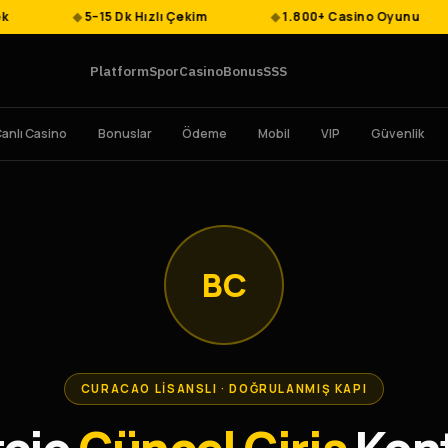
5–15 Dk Hızlı Çekim
1.800+ Casino Oyunu
Platform
Spor
Casino
Bonus
SSS
anlı Casino
Bonuslar
Ödeme
Mobil
VIP
Güvenlik
BC
CURACAO LISANSLI · DOĞRULANMIŞ KAPI