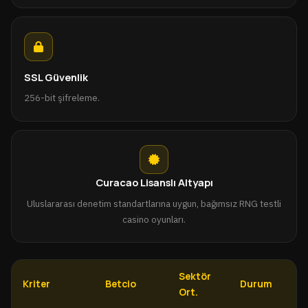
SSL Güvenlik
256-bit şifreleme.
Curacao Lisanslı Altyapı
Uluslararası denetim standartlarına uygun, bağımsız RNG testli
casino oyunları.
Sektör
Kriter
Betcio
Durum
Ort.