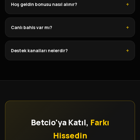
Hoş geldin bonusu nasıl alınır?
Canlı bahis var mı?
Destek kanalları nelerdir?
Betcio'ya Katıl,
Farkı
Hissedin