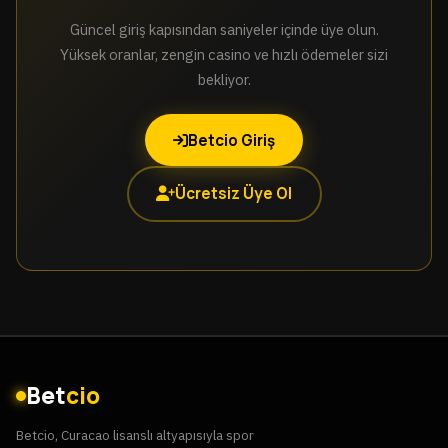
Güncel giriş kapısından saniyeler içinde üye olun.
Yüksek oranlar, zengin casino ve hızlı ödemeler sizi
bekliyor.
Betcio Giriş
Ücretsiz Üye Ol
Bet
cio
Betcio, Curacao lisanslı altyapısıyla spor