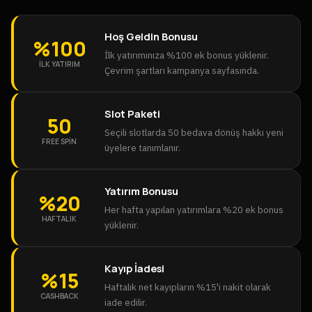
Hoş Geldin Bonusu
%100
İlk yatırımınıza %100 ek bonus yüklenir.
İLK YATIRIM
Çevrim şartları kampanya sayfasında.
Slot Paketi
50
Seçili slotlarda 50 bedava dönüş hakkı yeni
FREE SPIN
üyelere tanımlanır.
Yatırım Bonusu
%20
Her hafta yapılan yatırımlara %20 ek bonus
HAFTALIK
yüklenir.
Kayıp İadesi
%15
Haftalık net kayıpların %15'i nakit olarak
CASHBACK
iade edilir.