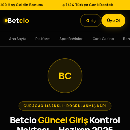
Hoş Geldin Bonusu
7/24 Türkçe Canlı Destek
5–
Bet
cio
Giriş
Üye Ol
Ana Sayfa
Platform
Spor Bahisleri
Canlı Casino
Bon
BC
CURACAO LISANSLI · DOĞRULANMIŞ KAPI
Betcio
Güncel Giriş
Kontrol
Noktası — Haziran 2026