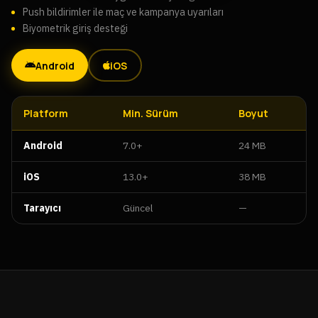
Push bildirimler ile maç ve kampanya uyarıları
Biyometrik giriş desteği
Android
iOS
Platform
Min. Sürüm
Boyut
Android
7.0+
24 MB
iOS
13.0+
38 MB
Tarayıcı
Güncel
—