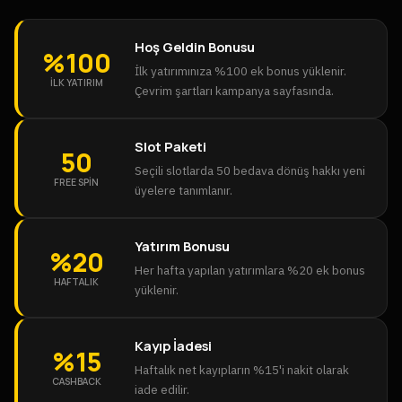
Hoş Geldin Bonusu
%100
İlk yatırımınıza %100 ek bonus yüklenir.
İLK YATIRIM
Çevrim şartları kampanya sayfasında.
Slot Paketi
50
Seçili slotlarda 50 bedava dönüş hakkı yeni
FREE SPIN
üyelere tanımlanır.
Yatırım Bonusu
%20
Her hafta yapılan yatırımlara %20 ek bonus
HAFTALIK
yüklenir.
Kayıp İadesi
%15
Haftalık net kayıpların %15'i nakit olarak
CASHBACK
iade edilir.