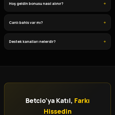
Hoş geldin bonusu nasıl alınır?
Canlı bahis var mı?
Destek kanalları nelerdir?
Betcio'ya Katıl,
Farkı
Hissedin