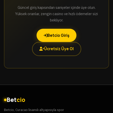
Güncel giriş kapısından saniyeler içinde üye olun.
Yüksek oranlar, zengin casino ve hızlı ödemeler sizi
bekliyor.
Betcio Giriş
Ücretsiz Üye Ol
Bet
cio
Betcio, Curacao lisanslı altyapısıyla spor