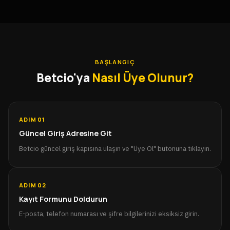
BAŞLANGIÇ
Betcio'ya
Nasıl Üye Olunur?
ADIM 01
Güncel Giriş Adresine Git
Betcio güncel giriş kapısına ulaşın ve "Üye Ol" butonuna tıklayın.
ADIM 02
Kayıt Formunu Doldurun
E-posta, telefon numarası ve şifre bilgilerinizi eksiksiz girin.