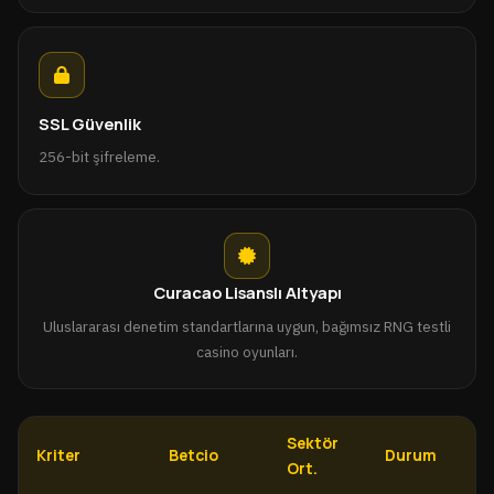
SSL Güvenlik
256-bit şifreleme.
Curacao Lisanslı Altyapı
Uluslararası denetim standartlarına uygun, bağımsız RNG testli
casino oyunları.
Sektör
Kriter
Betcio
Durum
Ort.