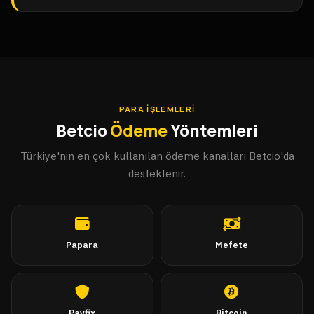
PARA İŞLEMLERI
Betcio
Ödeme
Yöntemleri
Türkiye'nin en çok kullanılan ödeme kanalları Betcio'da
desteklenir.
Papara
Mefete
Payfix
Bitcoin