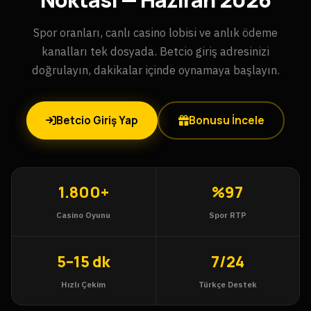
Spor oranları, canlı casino lobisi ve anlık ödeme
kanalları tek dosyada. Betcio giriş adresinizi
doğrulayın, dakikalar içinde oynamaya başlayın.
Betcio Giriş Yap
Bonusu İncele
1.800+
%97
Casino Oyunu
Spor RTP
5–15 dk
7/24
Hızlı Çekim
Türkçe Destek