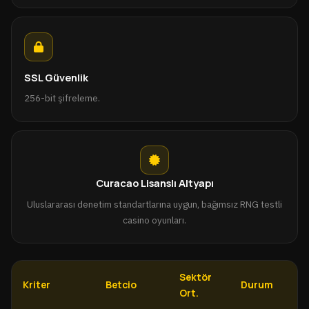
SSL Güvenlik
256-bit şifreleme.
Curacao Lisanslı Altyapı
Uluslararası denetim standartlarına uygun, bağımsız RNG testli
casino oyunları.
Sektör
Kriter
Betcio
Durum
Ort.