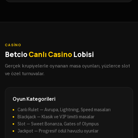
CASINO
Betcio
Canlı Casino
Lobisi
Gerçek krupiyelerle oynanan masa oyunları, yüzlerce slot
ve özel turnuvalar.
Oyun Kategorileri
Canlı Rulet — Avrupa, Lightning, Speed masaları
Blackjack — Klasik ve VIP limitli masalar
Slot — Sweet Bonanza, Gates of Olympus
Jackpot — Progresif ödül havuzlu oyunlar