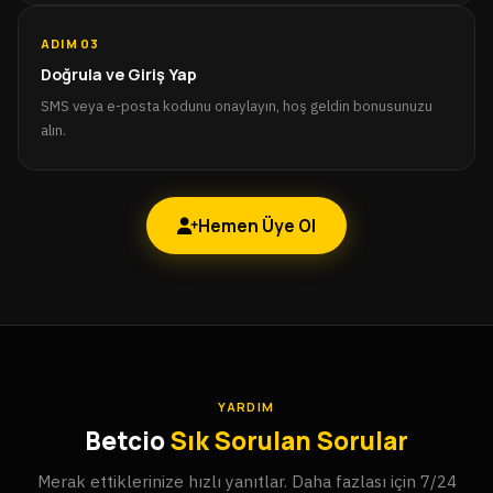
ADIM 03
Doğrula ve Giriş Yap
SMS veya e-posta kodunu onaylayın, hoş geldin bonusunuzu
alın.
Hemen Üye Ol
YARDIM
Betcio
Sık Sorulan Sorular
Merak ettiklerinize hızlı yanıtlar. Daha fazlası için 7/24