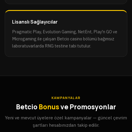
Lisanslı Sağlayıcılar
Pragmatic Play, Evolution Gaming, NetEnt, Play'n GO ve
Microgaming ile çalışan Betcio casino bölümü bağımsız
laboratuvarlarda RNG testine tabi tutulur.
KAMPANYALAR
Betcio
Bonus
ve Promosyonlar
Yeni ve mevcut üyelere özel kampanyalar — güncel çevrim
şartları hesabınızdan takip edilir.