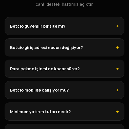
canlı destek hattımız açıktır.
Betcio güvenilir bir site mi?
Betcio giriş adresi neden değişiyor?
Para çekme işlemi ne kadar sürer?
Betcio mobilde çalışıyor mu?
Minimum yatırım tutarı nedir?