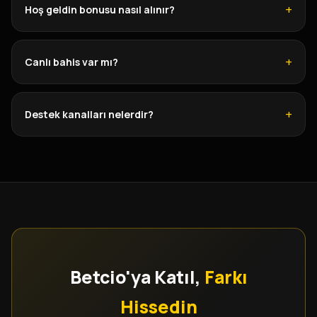
Hoş geldin bonusu nasıl alınır?
Canlı bahis var mı?
Destek kanalları nelerdir?
Betcio'ya Katıl,
Farkı
Hissedin