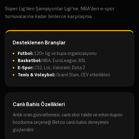
Süper Lig'den Şampiyonlar Ligi'ne, NBA'den e-spor
turnuvalarına kadar binlerce karşılaşma.
Desteklenen Branşlar
Futbol:
120+ lig ve kupa organizasyonu
Basketbol:
NBA, EuroLeague, BSL
E-Spor:
CS2, LoL, Valorant, Dota 2
Tenis & Voleybol:
Grand Slam, CEV etkinlikleri
Canlı Bahis Özellikleri
Anlık oran güncellemesi, canlı skor takibi ve erken kupon
bozdurma seçeneği Betcio canlı bahis deneyimini
güçlendirir.