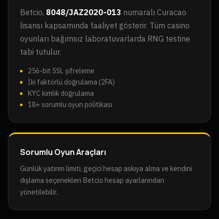
Betcio,
8048/JAZ2020-013
numaralı Curacao
lisansı kapsamında faaliyet gösterir. Tüm casino
oyunları bağımsız laboratuvarlarda RNG testine
tabi tutulur.
256-bit SSL şifreleme
İki faktörlü doğrulama (2FA)
KYC kimlik doğrulama
18+ sorumlu oyun politikası
Sorumlu Oyun Araçları
Günlük yatırım limiti, geçici hesap askıya alma ve kendini
dışlama seçenekleri Betcio hesap ayarlarından
yönetilebilir.