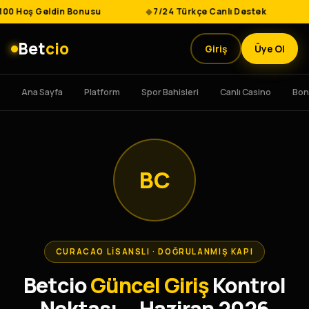
oş Geldin Bonusu
7/24 Türkçe Canlı Destek
5–1
Bet
cio
Giriş
Üye Ol
Ana Sayfa
Platform
Spor Bahisleri
Canlı Casino
Bon
BC
CURACAO LISANSLI · DOĞRULANMIŞ KAPI
Betcio
Güncel Giriş
Kontrol
Noktası — Haziran 2026