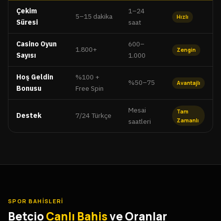
Çekim
1–24
5–15 dakika
Hızlı
Süresi
saat
Casino Oyun
600–
1.800+
Zengin
Sayısı
1.000
Hoş Geldin
%100 +
%50–75
Avantajlı
Bonusu
Free Spin
Mesai
Tam
Destek
7/24 Türkçe
Zamanlı
saatleri
SPOR BAHISLERI
Betcio
Canlı Bahis
ve Oranlar